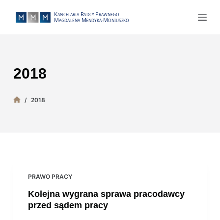
P
r
z
e
j
2018
d
ź
d
/
2018
o
t
r
e
ś
c
PRAWO PRACY
i
Kolejna wygrana sprawa pracodawcy
przed sądem pracy