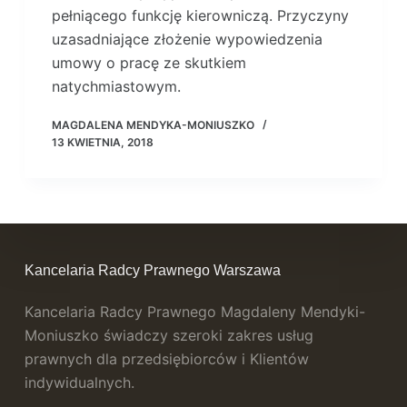
pełniącego funkcję kierowniczą. Przyczyny
uzasadniające złożenie wypowiedzenia
umowy o pracę ze skutkiem
natychmiastowym.
MAGDALENA MENDYKA-MONIUSZKO
13 KWIETNIA, 2018
Kancelaria Radcy Prawnego Warszawa
Kancelaria Radcy Prawnego Magdaleny Mendyki-
Moniuszko świadczy szeroki zakres usług
prawnych dla przedsiębiorców i Klientów
indywidualnych.