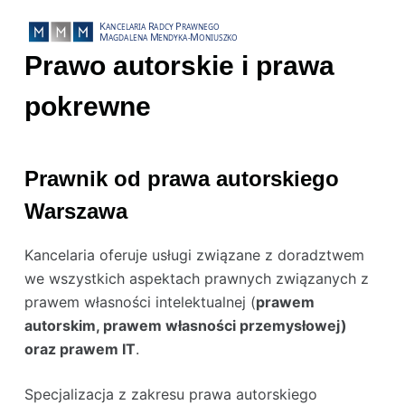
P
r
Prawo autorskie i prawa
z
e
pokrewne
j
d
ź
Prawnik od prawa autorskiego
d
Warszawa
o
t
Kancelaria oferuje usługi związane z doradztwem
r
we wszystkich aspektach prawnych związanych z
e
prawem własności intelektualnej (
prawem
ś
autorskim, prawem własności przemysłowej)
c
oraz prawem IT
.
i
Specjalizacja z zakresu prawa autorskiego