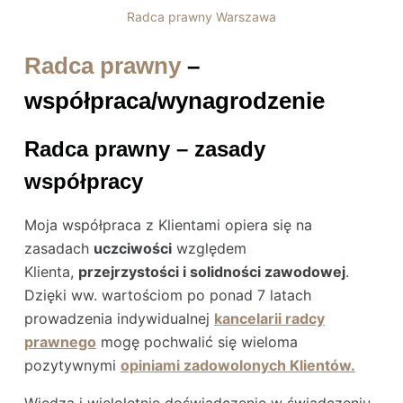
Radca prawny Warszawa
Radca prawny
–
współpraca/wynagrodzenie
Radca prawny – z
asady
współpracy
Moja współpraca z Klientami opiera się na
zasadach
uczciwości
względem
Klienta,
przejrzystości i solidności zawodowej
.
Dzięki ww. wartościom po ponad 7 latach
prowadzenia indywidualnej
kancelarii radcy
prawnego
mogę pochwalić się wieloma
pozytywnymi
opiniami zadowolonych Klientów.
Wiedza i wieloletnie doświadczenie w świadczeniu