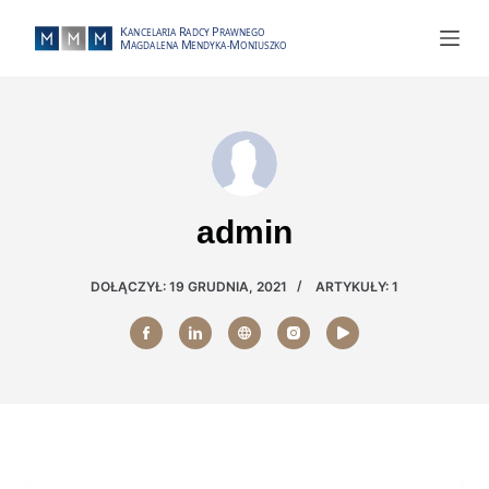
P
r
z
e
j
d
ź
d
admin
o
t
DOŁĄCZYŁ: 19 GRUDNIA, 2021
ARTYKUŁY: 1
r
e
ś
c
i